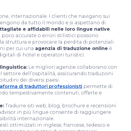
zione, internazionale. I clienti che navigano sui
ovengono da tutto il mondo e si aspettano di
tagliate e affidabili nelle loro lingue native
.
 poco accurate o errori stilistici possono
struttura e provocare la perdita di potenziali
ni per cui una
agenzia di traduzione online
è
gitali di hotel e operatori turistici:
inguistica:
Le migliori agenzie collaborano con
el settore dell’ospitalità, assicurando traduzioni
bitudini dei diversi paesi.
taforma di traduttori professionisti
permette di
nando tempestivamente contenuti, offerte e
e:
Tradurre siti web, blog, brochure e recensioni
advisor in più lingue consente di raggiungere
ibilità internazionale.
esti ottimizzati in inglese, francese, tedesco e