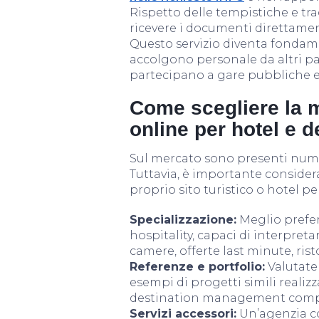
Rispetto delle tempistiche e trac
ricevere i documenti direttamen
Questo servizio diventa fondame
accolgono personale da altri pae
partecipano a gare pubbliche e
Come scegliere la m
online per hotel e d
Sul mercato sono presenti numer
Tuttavia, è importante considerar
proprio sito turistico o hotel p
Specializzazione:
Meglio prefer
hospitality, capaci di interpreta
camere, offerte last minute, ris
Referenze e portfolio:
Valutate 
esempi di progetti simili realizz
destination management comp
Servizi accessori:
Un’agenzia co