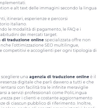
mplementati.
iption e alt text delle immagini secondo la lingua
ti, itinerari, esperienze e percorsi
orio italiano.
do le modalità di pagamento, le FAQ e i
abitudini dei mercati target.
 di traduzione online
specializzata offre non
 anche l’ottimizzazione SEO multilingue,
e competitivi e accoglienti per ogni tipologia di
, scegliere una
agenzia di traduzione online
è il
esenza digitale che parli davvero a tutti e che
rientarsi con facilità tra le infinite meraviglie
idarsi a servizi professionali come PoliLingua
sicurezza per i clienti e costante aggiornamento
e di ciascun pubblico di riferimento. Inoltre,