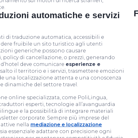
ionamento sui motori di ricerca stranieri,
te.
aduzioni automatiche e servizi
i di traduzione automatica, accessibili e
ndere fruibile un sito turistico agli utenti
aduzioni generiche possono causare
i, policy di cancellazione, o prezzi, generando
o d’hotel deve comunicare
esperienze e
isalto il territorio e i servizi, trasmettere emozioni
iede una localizzazione attenta e una conoscenza
e dinamiche del settore travel.
one online specializzata, come PoliLingua,
traduttori esperti, tecnologie all’avanguardia
lingue e la possibilità di integrare materiali
wsletter corporate. Sempre più imprese del
 attive nella
mediazione e localizzazione
sia essenziale adattare con precisione ogni