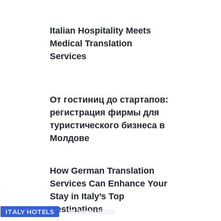
Italian Hospitality Meets
Medical Translation
Services
От гостиниц дo стартапов:
регистрация фирмы для
туристического бизнеса в
Молдовe
How German Translation
Services Can Enhance Your
Stay in Italy’s Top
Destinations
ITALY TRAVEL
ITALY HOTELS
18 June, 2025
18 June, 2025