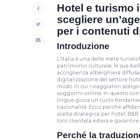
Hotel e turismo 
scegliere un’age
per i contenuti di
Introduzione
L'Italia è una delle mete turist
patrimonio culturale, le sue be
accoglienza alberghiera diffusa in
digitalizzazione del settore hot
modo in cui i viaggiatori scelg
soggiorni online. In questo cont
lingue gioca un ruolo fondament
nazionalità. Ecco perché affidars
scelta strategica per hotel, B&B
loro clientela estera e garantire
Perché la traduzion