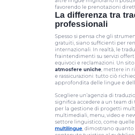
altre lingue migliorano il posiz
favorendo le prenotazioni diret
La differenza tra tr
professionali
Spesso si pensa che gli strument
gratuiti, siano sufficienti per re
internazionali. In realtà, le tr
fraintendimenti su servizi offert
equivoci e reclamazioni. Un sit
atmosfere uniche
, mettere in r
e rassicurazioni: tutto ciò rich
approfondita delle lingue e dell
Scegliere un’agenzia di traduzi
significa accedere a un team di 
per la gestione di progetti multi
multimediali, menu, video e ne
settore linguistico, come quelle
multilingue
, dimostrano quanto 