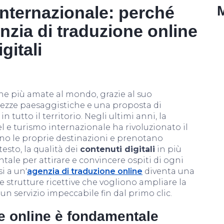
internazionale: perché
nzia di traduzione online
gitali
iche più amate al mondo, grazie al suo
llezze paesaggistiche e una proposta di
 tutto il territorio. Negli ultimi anni, la
el e turismo internazionale ha rivoluzionato il
ono le proprie destinazioni e prenotano
esto, la qualità dei
contenuti digitali
in più
ale per attirare e convincere ospiti di ogni
i a un'
agenzia di traduzione online
diventa una
 e strutture ricettive che vogliono ampliare la
 un servizio impeccabile fin dal primo clic.
e online è fondamentale