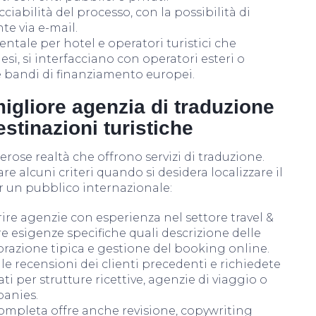
ciabilità del processo, con la possibilità di
te via e-mail.
ntale per hotel e operatori turistici che
si, si interfacciano con operatori esteri o
 bandi di finanziamento europei.
igliore agenzia di traduzione
estinazioni turistiche
ose realtà che offrono servizi di traduzione.
e alcuni criteri quando si desidera localizzare il
er un pubblico internazionale:
ire agenzie con esperienza nel settore travel &
re esigenze specifiche quali descrizione delle
torazione tipica e gestione del booking online.
le recensioni dei clienti precedenti e richiedete
ati per strutture ricettive, agenzie di viaggio o
anies.
mpleta offre anche revisione, copywriting