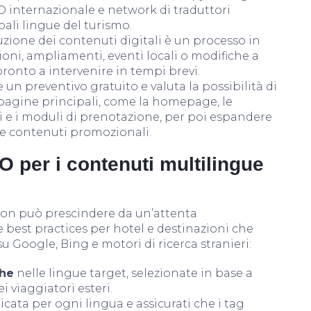
 internazionale e network di traduttori
ali lingue del turismo.
zione dei contenuti digitali è un processo in
ni, ampliamenti, eventi locali o modifiche a
onto a intervenire in tempi brevi.
un preventivo gratuito e valuta la possibilità di
e pagine principali, come la homepage, le
izi e i moduli di prenotazione, per poi espandere
a e contenuti promozionali.
O per i contenuti multilingue
i non può prescindere da un’attenta
 best practices per hotel e destinazioni che
 Google, Bing e motori di ricerca stranieri:
che
nelle lingue target, selezionate in base a
i viaggiatori esteri.
cata per ogni lingua e assicurati che i tag