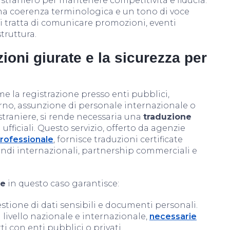
 straniero per mantenere competitività e fiducia.
a coerenza terminologica e un tono di voce
 tratta di comunicare promozioni, eventi
struttura.
zioni giurate e la sicurezza per
e la registrazione presso enti pubblici,
rno, assunzione di personale internazionale o
traniere, si rende necessaria una
traduzione
fficiali. Questo servizio, offerto da agenzie
rofessionale
, fornisce traduzioni certificate
ndi internazionali, partnership commerciali e
ne
in questo caso garantisce:
estione di dati sensibili e documenti personali.
a livello nazionale e internazionale,
necessarie
i con enti pubblici o privati.