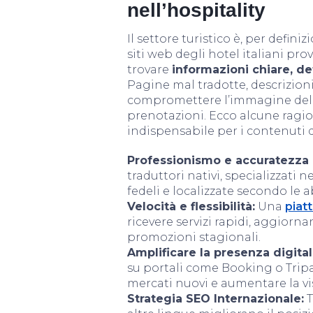
nell’hospitality
Il settore turistico è, per defini
siti web degli hotel italiani pr
trovare
informazioni chiare, det
Pagine mal tradotte, descrizioni
compromettere l’immagine della 
prenotazioni. Ecco alcune ragio
indispensabile per i contenuti di
Professionismo e accuratezza l
traduttori nativi, specializzati n
fedeli e localizzate secondo le a
Velocità e flessibilità:
Una
piat
ricevere servizi rapidi, aggior
promozioni stagionali.
Amplificare la presenza digital
su portali come Booking o Trip
mercati nuovi e aumentare la vis
Strategia SEO Internazionale:
T