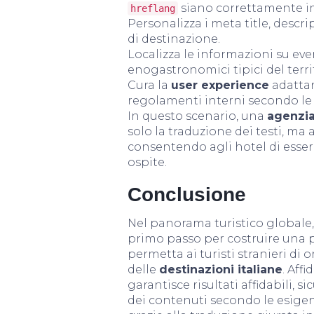
siano correttamente i
hreflang
Personalizza i meta title, descr
di destinazione.
Localizza le informazioni su even
enogastronomici tipici del territ
Cura la
user experience
adattan
regolamenti interni secondo le 
In questo scenario, una
agenzia
solo la traduzione dei testi, ma
consentendo agli hotel di esser
ospite.
Conclusione
Nel panorama turistico globale
primo passo per costruire una pr
permetta ai turisti stranieri di o
delle
destinazioni italiane
. Aff
garantisce risultati affidabili, 
dei contenuti secondo le esigenz