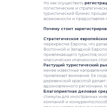
Но как осуществить
регистра
логистические и стратегичес
туристический бизнес процве
возможности и предоставляя 
Почему стоит зарегистриро
Стратегическое европейско
перекрестке Европы, что дела
Восточной и Западной Европой
привлекающего туристов, ис
классических итальянских сто
Растущий туристический ры
менее известные направления
привлекает внимание. Ее сход
деревенской красотой делает 
вдохновленного регионами, та
Благоприятная деловая сре
стимулы для иностранных инв
компаний и конкурентоспосо