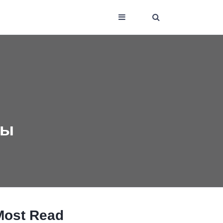
мы
Most Read