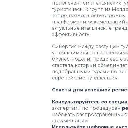
привлечением итальянских ту
туристических групп из Молд
Терре, возможности огромны.
платформами рекомендаций о
актуальные итальянские трен
эффективность.
Синергия между растущим ту
устоявшимися направлениями
бизнес-модели. Представьте з
стартапа, который объединяет
подобранными турами по вин
европейские путешествия.
Советы для успешной регис
Консультируйтесь со специ
экспертами по процедурам
р
избежать распространенных о
документации.
Используйте цифровые инс