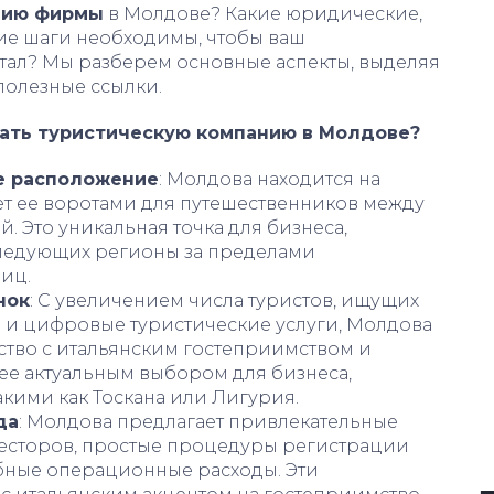
цию фирмы
в Молдове? Какие юридические,
кие шаги необходимы, чтобы ваш
тал? Мы разберем основные аспекты, выделяя
полезные ссылки.
вать туристическую компанию в Молдове?
е расположение
: Молдова находится на
ет ее воротами для путешественников между
. Это уникальная точка для бизнеса,
следующих регионы за пределами
лиц.
нок
: С увеличением числа туристов, ищущих
 и цифровые туристические услуги, Молдова
ство с итальянским гостеприимством и
ее актуальным выбором для бизнеса,
кими как Тоскана или Лигурия.
да
: Молдова предлагает привлекательные
есторов, простые процедуры регистрации
бные операционные расходы. Эти