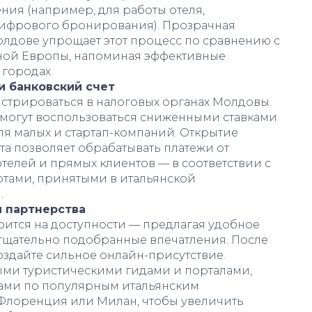
ия (например, для работы отеля,
цифрового бронирования). Прозрачная
олдове упрощает этот процесс по сравнению с
ной Европы, напоминая эффективные
 городах.
и банковский счет
стрироваться в налоговых органах Молдовы.
могут воспользоваться сниженными ставками
ля малых и стартап-компаний. Открытие
та позволяет обрабатывать платежи от
отелей и прямых клиентов — в соответствии с
тами, принятыми в итальянской
.
 партнерства
ится на доступности — предлагая удобное
тщательно подобранные впечатления. После
здайте сильное онлайн-присутствие.
ыми туристическими гидами и порталами,
тами по популярным итальянским
 Флоренция или Милан, чтобы увеличить