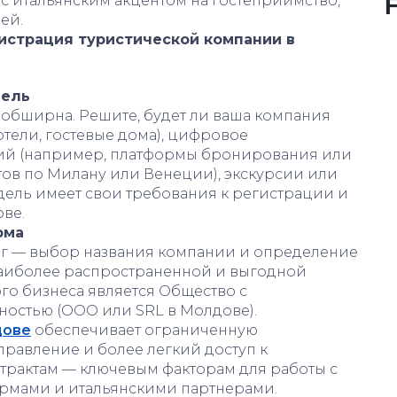
с итальянским акцентом на гостеприимство,
ей.
истрация туристической компании в
дель
 обширна. Решите, будет ли ваша компания
тели, гостевые дома), цифровое
ий (например, платформы бронирования или
в по Милану или Венеции), экскурсии или
дель имеет свои требования к регистрации и
ве.
рма
 — выбор названия компании и определение
Наиболее распространенной и выгодной
го бизнеса является Общество с
ностью (ООО или SRL в Молдове).
дове
обеспечивает ограниченную
управление и более легкий доступ к
нтрактам — ключевым факторам для работы с
мами и итальянскими партнерами.