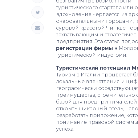
безграничные возможности — б
туристического стартапа или 
вдохновение черпается из ярк
очаровательными городами, т
суровой красотой Чинкве-Терр
захватывающим и стратегичес
предприятия. Эта статья подро
регистрации фирмы
в Молдов
туристической индустрии.
Туристический потенциал 
Туризм в Италии процветает б
локальные впечатления и циф
географически соседствующая
преимущества, стремительно 
базой для предпринимателей в
открыть шикарный отель, нап
разработать приложение, кот
понимание правовой системы
успеха.