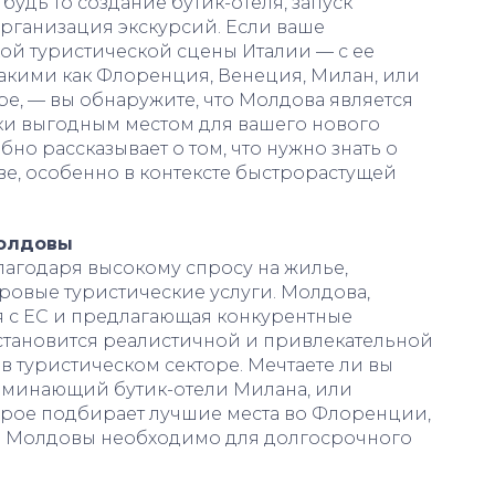
удь то создание бутик-отеля, запуск
организация экскурсий. Если ваше
ой туристической сцены Италии — с ее
акими как Флоренция, Венеция, Милан, или
е, — вы обнаружите, что Молдова является
ки выгодным местом для вашего нового
бно рассказывает о том, что нужно знать о
е, особенно в контексте быстрорастущей
Молдовы
лагодаря высокому спросу на жилье,
ровые туристические услуги. Молдова,
 с ЕС и предлагающая конкурентные
становится реалистичной и привлекательной
 туристическом секторе. Мечтаете ли вы
оминающий бутик-отели Милана, или
орое подбирает лучшие места во Флоренции,
 Молдовы необходимо для долгосрочного