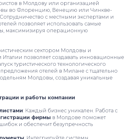
ристов в Молдову или организацией
овы во Флоренцию, Венецию или Чинкве-
 Сотрудничество с местными экспертами и
телей позволяет использовать самые
ды, максимизируя операционную
ристическим сектором Молдовы и
 Италии позволяет создавать инновационные
апуск туристического технологического
 предложения отелей в Милане с тщательно
одельням Молдовы, создавая уникальные
трации и работы компании
алистами
: Каждый бизнес уникален. Работа с
егистрации фирмы
в Молдове поможет
шибок и обеспечит безупречность
трументы
: Интегрируйте системы