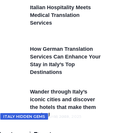
Italian Hospitality Meets
Medical Translation
Services
How German Translation
Services Can Enhance Your
Stay in Italy’s Top
Destinations
Wander through Italy’s
iconic cities and discover
the hotels that make them
magical
ITALY HOTELS
ITALY HIDDEN GEMS
18 June, 2025
18 June, 2025
From Tuscan villas to coastal
Unveiling Italy’s Hidden Gems