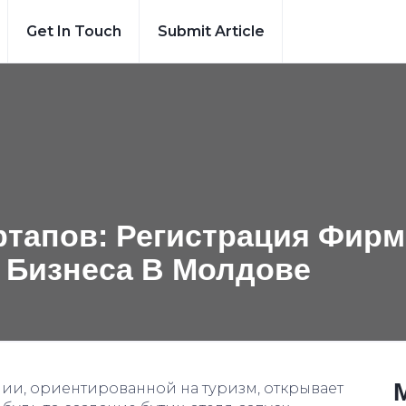
Get In Touch
Submit Article
ртапов: Регистрация Фир
 Бизнеса В Молдовe
ии, ориентированной на туризм, открывает